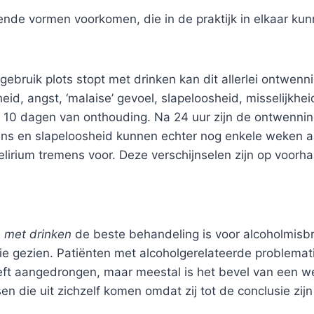
lende vormen voorkomen, die in de praktijk in elkaar k
lgebruik plots stopt met drinken kan dit allerlei ontwe
d, angst, ‘malaise’ gevoel, slapeloosheid, misselijkhei
ot 10 dagen van onthouding. Na 24 uur zijn de ontwenni
lens en slapeloosheid kunnen echter nog enkele weken 
elirium tremens voor. Deze verschijnselen zijn op voorh
 met drinken
de beste behandeling is voor alcoholmisb
gie gezien. Patiënten met alcoholgerelateerde problemat
eeft aangedrongen, maar meestal is het bevel van een w
 die uit zichzelf komen omdat zij tot de conclusie zij