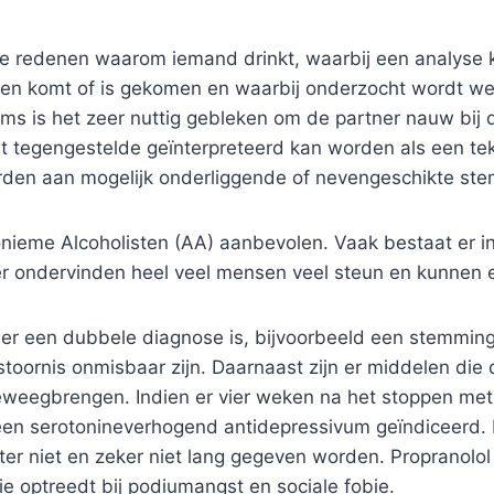
p de redenen waarom iemand drinkt, waarbij een analys
n komt of is gekomen en waarbij onderzocht wordt wel
s is het zeer nuttig gebleken om de partner nauw bij 
et tegengestelde geïnterpreteerd kan worden als een teken
den aan mogelijk onderliggende of nevengeschikte ste
nieme Alcoholisten (AA) aanbevolen. Vaak bestaat er in
Later ondervinden heel veel mensen veel steun en kunne
 er een dubbele diagnose is, bijvoorbeeld een stemming
stoornis onmisbaar zijn. Daarnaast zijn er middelen di
teweegbrengen. Indien er vier weken na het stoppen met 
 een serotonineverhogend antidepressivum geïndiceerd.
r niet en zeker niet lang gegeven worden. Propranolol 
ie optreedt bij podiumangst en sociale fobie.