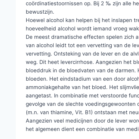
coördinatiestoornissen op. Bij 2 ‰ zijn alle
bewustzijn.
Hoewel alcohol kan helpen bij het inslapen t
hoeveelheid alcohol wordt iemand vroeg wakk
De meest dramatische effecten spelen zich af
van alcohol leidt tot een vervetting van de le
vervetting. Ontsteking van de lever en de alvl
weg. Dit heet levercirrhose. Aangezien het b
bloeddruk in de bloedvaten van de darmen. 
bloeden. Het eindstadium van een door alcoho
ammoniakgehalte van het bloed. Het slijmvli
aangetast. In combinatie met verstoorde fun
gevolge van de slechte voedingsgewoonten di
(m.n. van thiamine, Vit. B1) ontstaan met neu
Aangezien veel medicijnen door de lever word
het algemeen dient een combinatie van medi