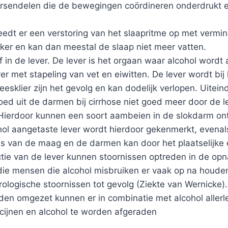
 hersendelen die de bewegingen coördineren onderdrukt en
reedt er een verstoring van het slaapritme op met verm
er en kan dan meestal de slaap niet meer vatten.
 in de lever. De lever is het orgaan waar alcohol wordt
ver met stapeling van vet en eiwitten. De lever wordt bij
eesklier zijn het gevolg en kan dodelijk verlopen. Uitein
loed uit de darmen bij cirrhose niet goed meer door de
Hierdoor kunnen een soort aambeien in de slokdarm ont
l aangetaste lever wordt hierdoor gekenmerkt, evenals 
es van de maag en de darmen kan door het plaatselijk
ctie van de lever kunnen stoornissen optreden in de op
e mensen die alcohol misbruiken er vaak op na houden,
rologische stoornissen tot gevolg (Ziekte van Wernicke).
en omgezet kunnen er in combinatie met alcohol allerlei
cijnen en alcohol te worden afgeraden