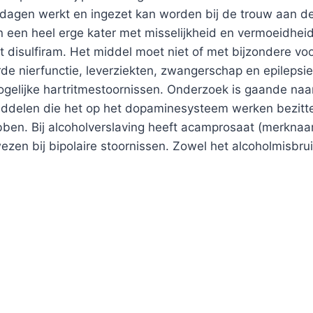
e dagen werkt en ingezet kan worden bij de trouw aan de 
an een heel erge kater met misselijkheid en vermoeidhei
et disulfiram. Het middel moet niet of met bijzondere 
de nierfunctie, leverziekten, zwangerschap en epilepsie
elijke hartritmestoornissen. Onderzoek is gaande naar
iddelen die het op het dopaminesysteem werken bezitt
bben. Bij alcoholverslaving heeft acamprosaat (merknaa
wezen bij bipolaire stoornissen. Zowel het alcoholmis