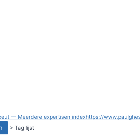
apeut — Meerdere expertisen
index
https://www.paulghes
>
Tag lijst