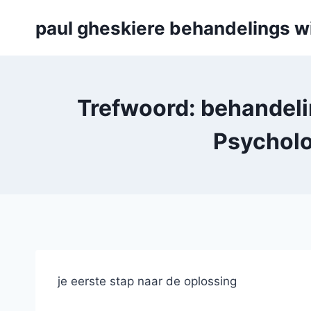
Skip
paul gheskiere behandelings w
to
content
Trefwoord: behandelin
Psycholo
je eerste stap naar de oplossing