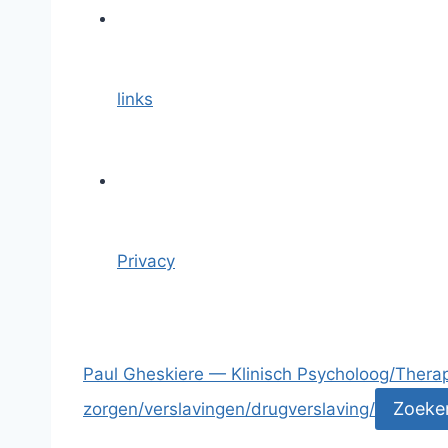
links
Privacy
Paul Gheskiere — Klinisch Psycholoog/Ther
zorgen/verslavingen/drugverslaving/