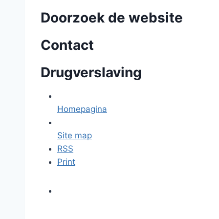
Doorzoek de website
Contact
Drugverslaving
Homepagina
Site map
RSS
Print