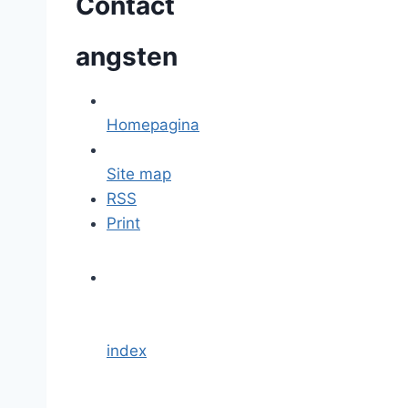
Contact
angsten
Homepagina
Site map
RSS
Print
index