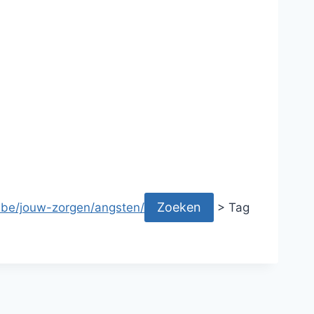
.be/jouw-zorgen/angsten/
>
Tag