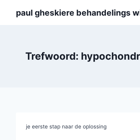
Skip
paul gheskiere behandelings w
to
content
Trefwoord: hypochondri
je eerste stap naar de oplossing