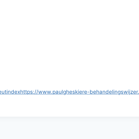
eut
index
https://www.paulgheskiere-behandelingswijzer