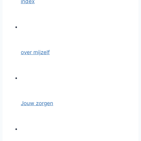
index
over mijzelf
Jouw zorgen