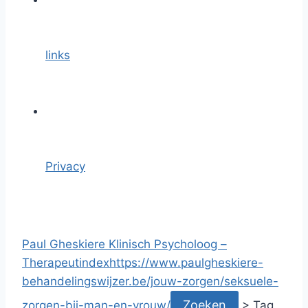
links
Privacy
Paul Gheskiere Klinisch Psycholoog –
Therapeut
index
https://www.paulgheskiere-
behandelingswijzer.be/jouw-zorgen/seksuele-
zorgen-bij-man-en-vrouw/
>
Tag