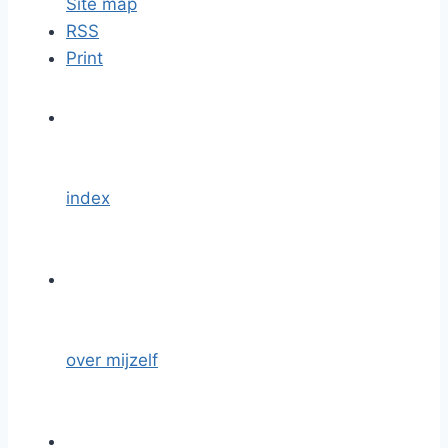
Site map
RSS
Print
index
over mijzelf